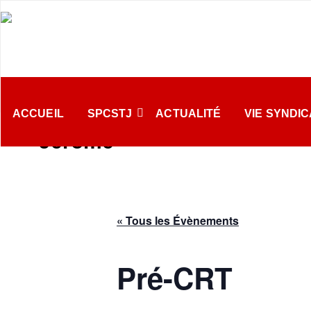
Passer
au
contenu
Syndicat des
Accueil
Évènement
Pré-CRT
professeur.es du
ACCUEIL
SPCSTJ
ACTUALITÉ
VIE SYNDI
Cégep de Saint-
Jérôme
« Tous les Évènements
Pré-CRT