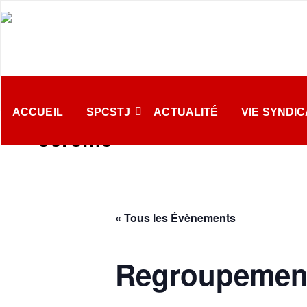
Passer
au
contenu
Syndicat des
Accueil
Évènement
Regroupement cégep
professeur.es du
ACCUEIL
SPCSTJ
ACTUALITÉ
VIE SYNDI
Cégep de Saint-
Jérôme
« Tous les Évènements
Regroupemen